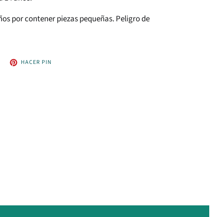
os por contener piezas pequeñas. Peligro de
UITEAR
PINEAR
HACER PIN
EN
EN
WITTER
PINTEREST