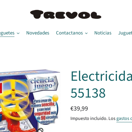
uguetes
Novedades
Contactanos
Noticias
Juguet
Electricid
55138
Precio
€39,99
habitual
Impuesto incluido. Los
gastos 