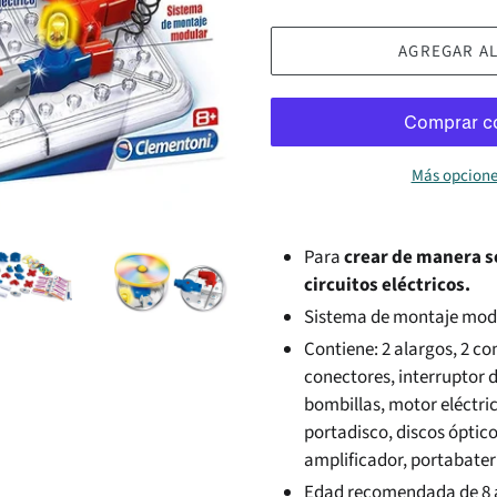
AGREGAR AL
Más opcione
Para
crear de manera se
circuitos eléctricos.
Sistema de montaje mod
Contiene: 2 alargos, 2 co
conectores, interruptor d
bombillas, motor eléctric
portadisco, discos óptic
amplificador, portabater
Edad recomendada de 8 a