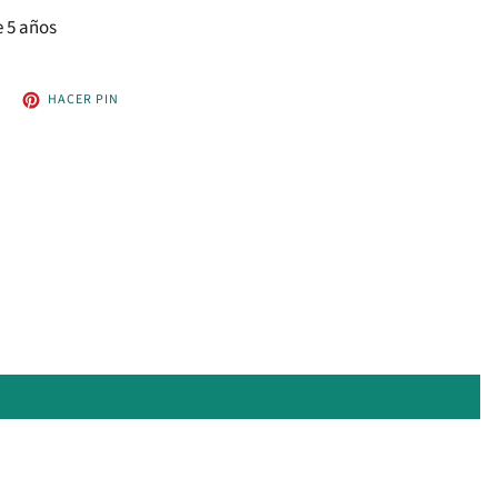
 5 años
UITEAR
PINEAR
HACER PIN
EN
EN
WITTER
PINTEREST