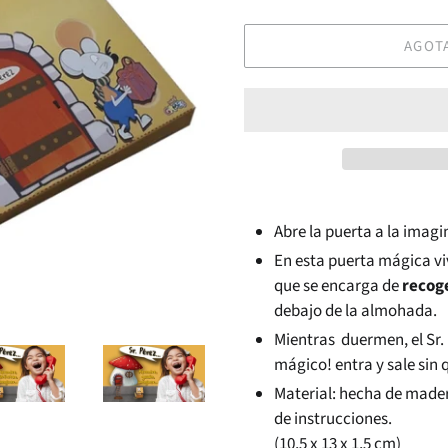
AGOT
Abre la puerta a la imagi
En esta puerta mágica vi
que se encarga de
recoge
debajo de la almohada.
Mientras duermen, el Sr. 
mágico! entra y sale sin 
Material: hecha de madera
de instrucciones.
(10,5 x 13 x 1,5 cm)