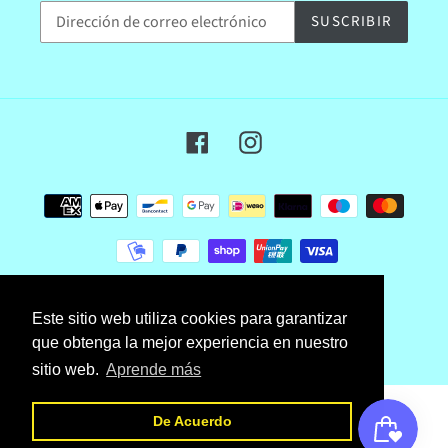
SUSCRIBIR
Facebook
Instagram
Métodos
de
pago
© 2026,
jugueteriatrevol
Tecnología de Shopify
Este sitio web utiliza cookies para garantizar
que obtenga la mejor experiencia en nuestro
sitio web.
Aprende más
Utiliza
las
De Acuerdo
flechas