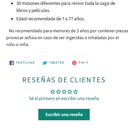
30 misiones diferentes para revivir toda la saga de
libros y películas.
Edad recomendada de 7 a 77 años.
No recomendado para menores de 3 años por contener pieza
provocar asfixia en caso de ser ingeridas o inhaladas por el
niño o niña.
PARTILHE
TUÍTE
ADICIONE
PARTILHAR
TWEETAR
PIN IT
NO
NO
NO
FACEBOOK
TWITTER
PINTEREST
RESEÑAS DE CLIENTES
Sé el primero en escribir una reseña
Escribir una reseña