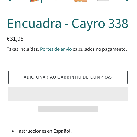
SLIDE
SLID
ANTERIOR
SEGU
Encuadra - Cayro 338
Preço
€31,95
normal
Taxas incluídas.
Portes de envio
calculados no pagamento.
ADICIONAR AO CARRINHO DE COMPRAS
Instrucciones en Español.