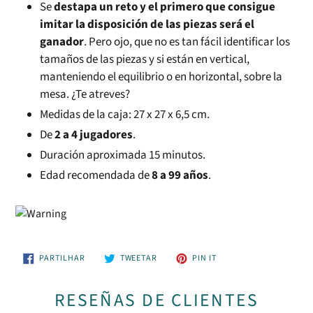
Se
destapa un reto y el primero que consigue
imitar la disposición de las piezas será el
ganador
. Pero ojo, que no es tan fácil identificar los
tamaños de las piezas y si están en vertical,
manteniendo el equilibrio o en horizontal, sobre la
mesa. ¿Te atreves?
Medidas de la caja: 27 x 27 x 6,5 cm.
De
2 a 4 jugadores
.
Duración aproximada 15 minutos.
Edad recomendada de
8 a 99 años
.
PARTILHE
TUÍTE
ADICIONE
PARTILHAR
TWEETAR
PIN IT
NO
NO
NO
FACEBOOK
TWITTER
PINTEREST
RESEÑAS DE CLIENTES