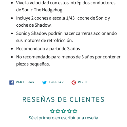
Vive la velocidad con estos intrépidos conductores
de Sonic The Hedgehog.
Incluye 2 coches a escala 1/43 : coche de Sonic y
coche de Shadow.
Sonic y Shadow podrán hacer carreras accionando
sus motores de retrofricción.
Recomendado a partir de 3 años
No recomendado para menos de 3 años por contener
piezas pequeñas.
PARTILHE
TUÍTE
ADICIONE
PARTILHAR
TWEETAR
PIN IT
NO
NO
NO
FACEBOOK
TWITTER
PINTEREST
RESEÑAS DE CLIENTES
Sé el primero en escribir una reseña